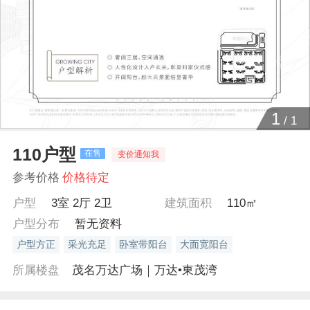
1
/
1
110户型
在售
变价通知我
参考价格
价格待定
户型
3室 2厅 2卫
建筑面积
110㎡
户型分布
暂无资料
户型方正
采光充足
卧室带阳台
大面宽阳台
所属楼盘
茂名万达广场｜万达•東茂湾