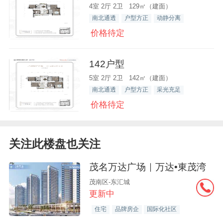
4室 2厅 2卫 129㎡（建面）
南北通透
户型方正
动静分离
价格待定
142户型
5室 2厅 2卫 142㎡（建面）
南北通透
户型方正
采光充足
价格待定
关注此楼盘也关注
茂名万达广场｜万达•東茂湾
茂南区-东汇城
更新中
住宅
品牌房企
国际化社区