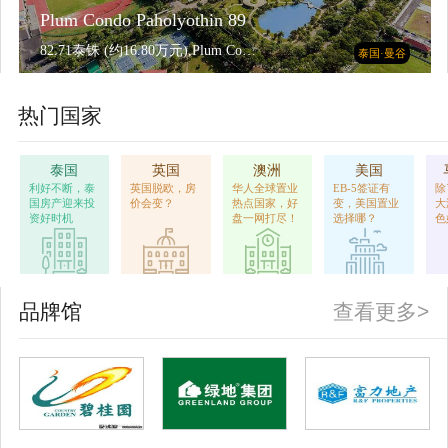
Plum Condo Paholyothin 89
82.71泰铢 (约16.80万元),Plum Condo Paholyothin 891室1厅
泰国·曼谷
热门国家
泰国
英国
澳洲
美国
利好不断，泰
英国脱欧，房
华人全球置业
EB-5签证有
除
国房产迎来投
价会变？
热点国家，好
变，美国置业
大
资好时机
盘一网打尽！
选择哪？
色
品牌馆
查看更多>