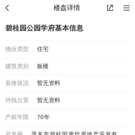
楼盘详情
碧桂园公园学府基本信息
物业类型
住宅
建筑类别
板楼
装修状况
暂⽆资料
环线位置
暂⽆资料
产权年限
70年
开发商
茂名市碧桂园黄竹房地产开发有