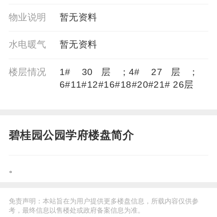
物业说明
暂⽆资料
水电暖气
暂⽆资料
楼层情况
1# 30层；4# 27层；
6#11#12#16#18#20#21# 26层
碧桂园公园学府楼盘简介
。
免责声明：本站旨在为用户提供更多楼盘信息，所载内容仅供参
考，最终信息以售楼处或政府备案信息为准。