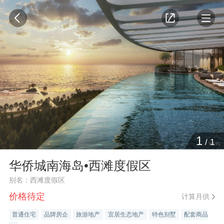
1
/
1
华侨城南海岛•西滩度假区
别名：西滩度假区
价格待定
计算月供
普通住宅
品牌房企
旅游地产
宜居生态地产
特色别墅
配套商品